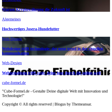
Warum Kryptowährung die Zukunft ist
Algemeines
Hochwertiges Josera-Hundefutter
Web-Design
Webdesign trifft technologie: der neue trend in der visuellen
kommunikation
Web-Design
Webgestaltung trifft code: deine tour durch die online-welt
cube-formel.de
"Cube-Formel.de - Gestalte Deine digitale Welt mit Innovation und
Technologie!"
Copyright © All rights reserved
|
Blogus by Themeansar.